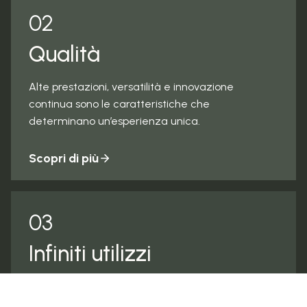
02
Qualità
Alte prestazioni, versatilità e innovazione
continua sono le caratteristiche che
determinano un’esperienza unica.
Scopri di più
03
Infiniti utilizzi
®
Con Pannello Ecologico
ogni progetto d’arredo
prende vita grazie a molteplici possibilità di