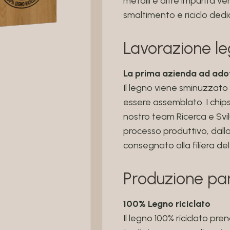
metalli e altre impurità v
smaltimento e riciclo dedi
Lavorazione l
La prima azienda ad ado
Il legno viene sminuzzato 
essere assemblato. I chips
nostro team Ricerca e Svi
processo produttivo, dall
consegnato alla filiera del
Produzione pa
100% Legno riciclato
Il legno 100% riciclato pr