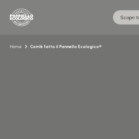
Salta
al
Scopri t
contenuto
Home
Com’è fatto il Pannello Ecologico®