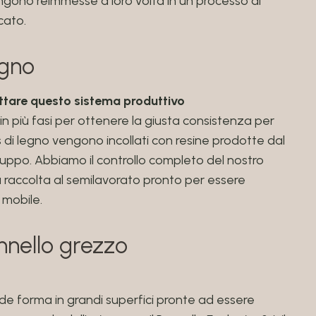
engono reimmesse a loro volta in un processo di
cato.
egno
ttare questo sistema produttivo
in più fasi per ottenere la giusta consistenza per
 di legno vengono incollati con resine prodotte dal
luppo. Abbiamo il controllo completo del nostro
a raccolta al semilavorato pronto per essere
 mobile.
nnello grezzo
ende forma in grandi superfici pronte ad essere