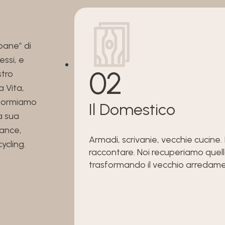
bane” di
essi, e
02
stro
 Vita,
asformiamo
Il Domestico
a sua
ance,
Armadi, scrivanie, vecchie cucine
ycling.
raccontare. Noi recuperiamo quel
trasformando il vecchio arredam