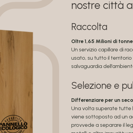
nostre città a
Raccolta
Oltre 1,65 Milioni di ton
Un servizio capillare di ra
usato, su tutto il territor
salvaguardia dell’ambient
Selezione e pul
Differenziare per un seco
Una volta superate tutte le
viene sottoposto ad un ac
provvede a separare il leg