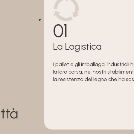
01
La Logistica
I pallet e gli imballaggi industriali
la loro corsa, nei nostri stabili
la resistenza del legno che ha so
ittà